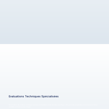
Evaluations Techniques Spécialisées
Nous réalisons des analyses techniques avancées et ultraciblées sur des domaines spécifiques : APIs, protocoles propriétaires, environnements métiers
sensibles ou infrastructures critiques.