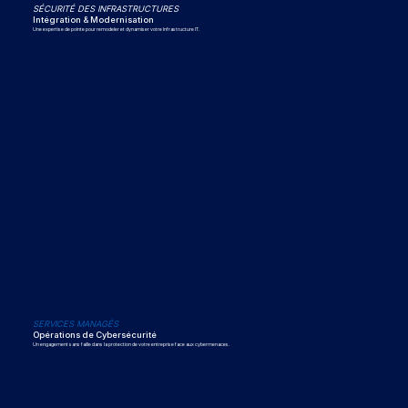
S
É
CURITÉ DES INFRASTRUCTURES
Intégration & Modernisation
Une expertise de pointe pour remodeler et dynamiser votre Infrastructure IT.
SERVICES MANAGÉS
Opérations de Cybersécurité
Un engagement sans faille dans la protection de votre entreprise face aux cybermenaces.