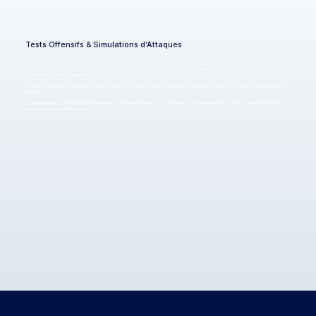
Tests Offensifs & Simulations d’Attaques
Nous mettons vos défenses à l'épreuve à travers des tests d'intrusion ciblés ainsi que des scénarios d’attaque réalistes évaluant votre capacité à détecter,
contenir et réagir à une compromission.
Du "pentest" classique aux scénarios avancés, ces exercices mettent à l’épreuve vos défenses techniques, vos processus internes et la réactivité de vos
équipes.
Complémentaires aux mesures de sécurité existantes, ils révèlent les angles morts, renforcent la coordination entre les acteurs et valident l’efficacité
opérationnelle des dispositifs en place.