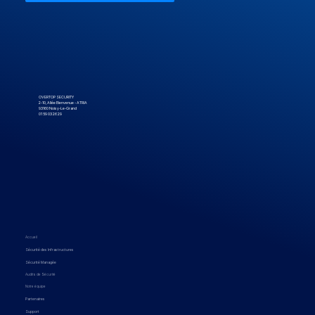
OVERTOP SECURITY
2-10, Allée Bienvenue - ATRIA
93160 Noisy-Le-Grand
01 59 03 26 29
Accueil
Sécurité des Infrastructures
Sécurité Managée
Audits de Sécurité
Notre équipe
Partenaires
Support